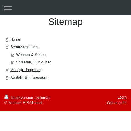
Sitemap
Home
Schatzkästchen
Wohnen & Küche
Schlafen, Flur & Bad
Mee(h)r Umgebung
Kontakt & Impressum
Login
Druckversion
|
Sitemap
Webansicht
© Michael H.Sölbrandt